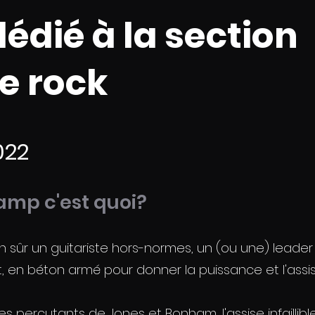
dédié à la section
e rock
022
mp c'est quoi?
en sûr un guitariste hors-normes, un (ou une) leade
 en béton armé pour donner la puissance et l'assise
s percutants de Jones et Bonham, l'assise infaillib