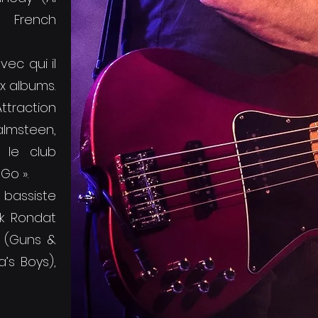
, French
vec qui il
x albums.
ttraction
almsteen,
 le club
Go ».
 bassiste
ck Rondat
l (Guns &
’s Boys),