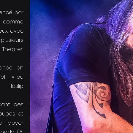
mencé par
if comme
deux avec
lusieurs
 Theater,
rance en
ol II » ou
 Haslip
isant des
roupes et
han Mover
nnedy (Al