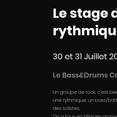
Le stage 
rythmiqu
30 et 31 Juillet 2
Le Bass&Drums Ca
Un groupe de rock, c'est bi
une rythmique, un bass/batt,
des solistes.
On a tous en tête les groove