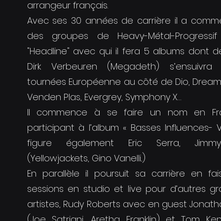
arrangeur français.
Avec ses 30 années de carrière il a com
des groupes de Heavy-Métal-Progress
"Headline" avec qui il fera 5 albums dont 
Dirk Verbeuren (Megadeth) s’ensuivra p
tournées Européenne au côté de Dio, Dream
Venden Plas, Evergrey, Symphony X…
Il commence à se faire un nom en F
participant à l’album « Basses Influences- V
figure également Eric Serra, Jimmy
(Yellowjackets, Gino Vanelli..)
En parallèle il poursuit sa carrière en fa
sessions en studio et live pour d’autres g
artistes, Rudy Roberts avec en guest Jonat
(Joe Satriani, Aretha Franklin) et Tom Ke