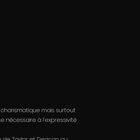
r charismatique mais surtout
 nécessaire à l'expressivité
le de Taylor et Deacon ou